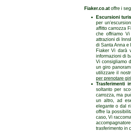
Fiaker.co.at
offre i se
Escursioni turis
per un'escursion
affitto carrozza 
che offriamo Vi
attrazioni di Inns
di Santa Anna e l'
Fiaker Vi darà v
informazioni di b
Vi consigliamo d
un giro panorami
utilizzare il no
per prenotare giri
Trasferimenti i
soltanto per sco
carrozza, ma può
un altro, ad ese
elegante o dal r
offre la possibili
caso, Vi raccoma
accompagnatore 
trasferimento in 