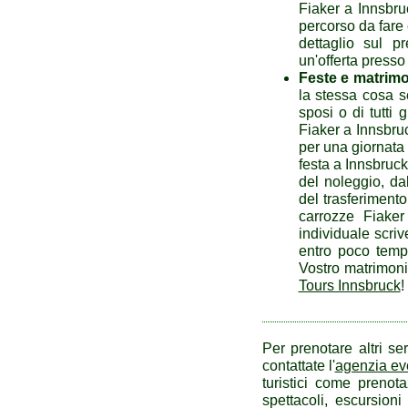
Fiaker a Innsbru
percorso da fare 
dettaglio sul p
un'offerta press
Feste e matrimo
la stessa cosa se
sposi o di tutti g
Fiaker a Innsbruc
per una giornata 
festa a Innsbruck.
del noleggio, da
del trasferiment
carrozze Fiaker
individuale scriv
entro poco tempo
Vostro matrimonio
Tours Innsbruck
!
Per prenotare altri se
contattate l'
agenzia eve
turistici come prenota
spettacoli, escursioni